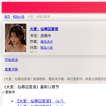
首页
>
精品小说
>
大爱：仙尊囚爱录
大爱：仙尊囚爱录
书况：连载中
作者：
樱风沐汐
分类：
精品小说
更新：2026-07-04 02:46:12
开始阅读
查看书架
《大爱：仙尊囚爱录》故事精彩，樱风沐汐著，每日更新中，新版主网提供
《大爱：仙尊囚爱录》最新12章节
更新中
【大爱：仙尊囚爱录】（4-7）