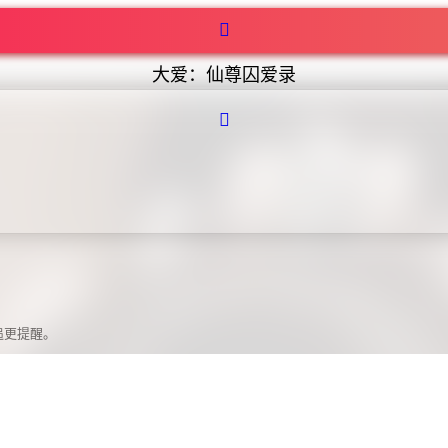
大爱：仙尊囚爱录
追更提醒。